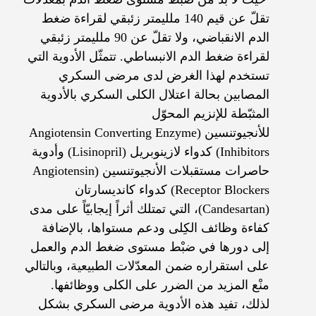
تقلّ عن قيم 140 ملليمتر زئبقي لقراءة ضغط
الدم الانقباضي، ولا تقلّ عن 90 ملليمتر زئبقي
لقراءة ضغط الدم الانبساطي.
تتمثّل الأدوية التي
تستخدم لهذا الغرض لدى مرضى السكري
المصابين بحالة اعتلال الكلى السكري بالأدوية
المثبّطة للإنزيم المحوّل
للأنجيوتنسين (
Angiotensin Converting Enzyme
Inhibitors
) كدواء لازينوبريل (
Lisinopril
) وأدوية
حاصرات مستقبلات الأنجيوتنسين (
Angiotensin
Receptor Blockers
) كدواء كانديسارتان
(
Candesartan
)، التي تمتلك أثراً إيجابيّاً على مدى
كفاءة وظائف الكِلى ودعم مستواها، بالإضافة
إلى دورها في ضبْط مستوى ضغط الدم والعمل
على استقراره ضمن المعدّلات الطبيعية، وبالتالي
منْع المزيد من الضرر على الكلى ووظائفها.
لذلك، تفيد هذه الأدوية مرضى السكري بشكل