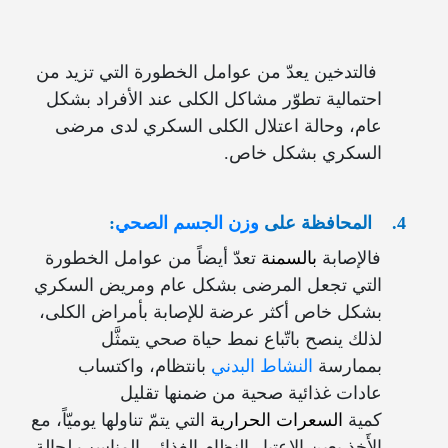
فالتدخين يعدّ من عوامل الخطورة التي تزيد من
احتمالية تطوّر مشاكل الكلى عند الأفراد بشكل
عام، وحالة اعتلال الكلى السكري لدى مرضى
السكري بشكل خاص.
4.
المحافظة على
وزن الجسم الصحي
:
فالإصابة
بالسمنة
تعدّ أيضاً من عوامل الخطورة
التي تجعل المرضى بشكل عام ومريض السكري
بشكل خاص أكثر عرضة للإصابة بأمراض الكلى،
لذلك ينصح باتّباع نمط حياة صحي يتمثَّل
بممارسة
النشاط البدني
بانتظام، واكتساب
عادات غذائية صحية من ضمنها تقليل
كمية
السعرات الحرارية
التي يتمّ تناولها يوميّاً، مع
الأَخذ بعين الاعتبار النظام الغذائي المناسب لحالة