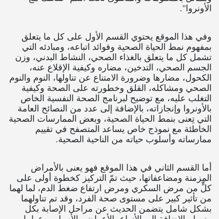
الأونروا".
وفي هذا الموقع يحتوي القسم الأول على كل ما يتعلق
بمفهوم نمط الحياة الصحية وفوائد اتباعه، ومبادئه التي
تشمل كل ما يتعلق بالغذاء الصحي، النشاط البدني، وزن
الجسم الصحي، التدخين، مضاره وكيفية الإقلاع عنه،
الكحول، مضارها وضرورة الامتناع عن تناولها، النوم والنوم
الصحي ومشاكله، القلق وخطورته على الصحة وكيفية
التغلب عليه، مع توضيح لبرنامج الصحة النفسية الخاص
بالأونروا وإنجازاته، بالإضافة إلى عدد من النصائح العامة
التي تِعنى بنمط الحياة الصحية، وبعض الممارسات الصحية
الخاطئة مع نموذج خاص يساعد المتصفح في تقييم
ممارساته وأسلوب حياته من الناحية الصحية.
أما القسم الثاني في هذا الموقع فهو يعنى بالأمراض
المزمنة ومضاعفاتها، حيث تمّ التركيز كخطوة أولى على
كلٍّ من مرض السكري ومرض ارتفاع ضغط الدم، لما لهما
من تأثير كبير على مستوى صحة الفرد، وقد تم تناولهما
بشكل شامل يتضمن الحديث عن مراحل الإصابة بكل
منهما، بالإضافة إلى الأنواع، الأعراض، الأسباب وعوامل