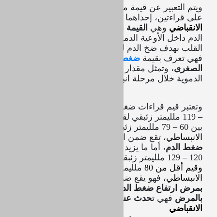
ويتم التعبير عن قيمة مستوى ضغط الدم بالاعتماد
على قراءتين، إحداهما تعرف بـ
قيمة
ضغط الدم
الانقباضي
وهي
القيمة العليا
، التي تمثل مقدار ضغط
الدم داخل الأوعية الدموية خلال مرحلة انقباض عضلة
القلب بهدف ضخ الدم لكافة أنحاء الجسم، أما الأخرى
فهي تعرف بقيمة
ضغط الدم الانبساطي
وهي
القيمة
الصغرى
، وتمثل مقدار ضغط الدم داخل الأوعية
الدموية خلال مرحلة انبساط أو ارتخاء عضلة القلب.
وتعتبر قيم قراءات ضغط الدم التي تتراوح ما بين 100
– 119 ملليمتر زئبقي لقيمة
ضغط الدم الانقباضي،
وما
بين 60 – 79 ملليمتر زئبقي لقيمة
ضغط الدم
الانبساطي
، تقع ضمن ا
لمعدلات الطبيعية لمستوى
ضغط الدم
، أما ما يزيد عن ذلك بحيث يتراوح ما بين
120 – 129 ملليمتر زئبقي لقيمة
ضغط الدم الانقباضي،
وقيم أقل من 80
ملليمتر زئبقي لقيمة
ضغط الدم
الانبساطي،
فهو يقع ضمن م
رحلة ما قبل الإصابة
بمرض ارتفاع ضغط الدم
، أما
مرحلة الإصابة الفعلية
بالمرض
فهي ت
حدث عندما تعادل قراءات
ضغط الدم
الانقباضي