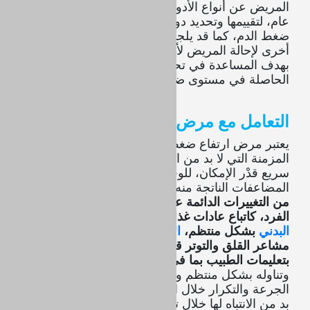
المريض عن أنواع الأدوية التي يقوم بتناولها بشكل
عام، لتقييمها وتحديد دورها في التأثير على مستوى
ضغط الدم، كما قد يلجأ الطبيب المختص في حالات
أخرى لإحالة المريض لأحد أخصائيي القلب أو الكلى،
بهدف المساعدة في تحديد السبب وراء المقاومة
الحاصلة في مستوى ضغط الدم وعلاجه.
التعامل مع مرض ارتفاع ضغط الدم
يعتبر مرض ارتفاع ضغط الدم من الأمراض الصحية
المزمنة التي لا بد من التعامل معها وعلاجها بشكل
سريع قدْر الإمكان، للوقاية من تفاقم المرض وتطور
المضاعفات الناتجة منه، الأمر الذي ي
حتاج لإجراء عدد
من التغييرات الدائمة على نمط الحياة المتبع من قبل
الفرد، كاتباع عادات غذائية صحية، ممارسة
النشاط
البدني
بشكل منتظم،
الإقلاع عن التدخين
والتقليل من
مشاعر القلق والتوتر قدْر الإمكان، مع الالتزام
بتعليمات الطبيب بما في ذلك العلاج الموصوف
،
وتناوله بشكل منتظم وبحسب إرشادات الطبيب من
الجرعة والتكرار خلال اليوم، مع أية ملاحظات أخرى لا
بد من الانتباه لها خلال تناول تلك الأنواع المختلفة من