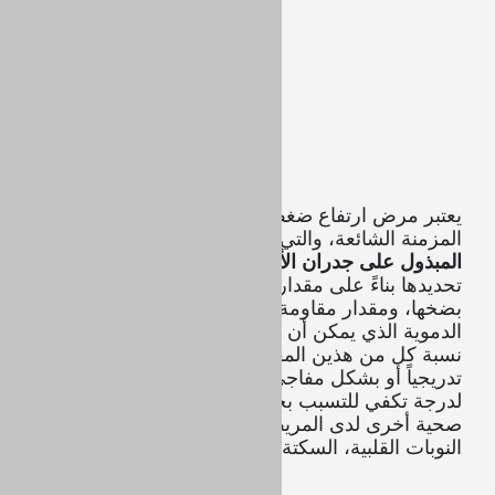
يعتبر مرض ارتفاع ضغط الدم من الحالات المرضية
المزمنة الشائعة، والتي ي
زيد فيها مقدار الضغط
المبذول على جدران الأوعية الدموية
، والتي يتم
تحديدها بناءً على مقدار كمية الدم التي يقوم القلب
بضخها، ومقدار مقاومة تدفق الدم داخل الأوعية
الدموية الذي يمكن أن يزيد مع تضيقها، فكلما زادت
نسبة كل من هذين المقدارين يزيد مستوى ضغط الدم
تدريجياً أو بشكل مفاجئ لكن بصورة مزمنة، ليصل
لدرجة تكفي للتسبب بحدوث مشاكل ومضاعفات
صحية أخرى لدى المريض، كالإصابة بأمراض القلب،
النوبات القلبية، السكتة الدماغية والفشل الكلوي.