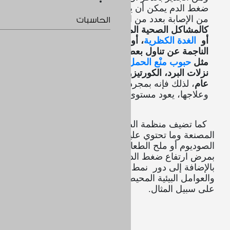
ضغط الدم يمكن أن يعزى لعدة أسباب، فهو قد ينتج
من الإصابة بعدد من الحالات المرضية الأخرى،
الحاسبات
كالمشاكل الصحية المزمنة في الكلى، الغدة الدرقية
أو
الغدة الكظرية
، أو قد ينتج
كنوع من الآثار الجانبية
الناجمة عن تناول
بعض أنواع الأدوية بشكل مزمن
مثل
حبوب منْع الحمل
، الأدوية التي تستخدم لعلاج
نزلات البرد، الكورتيزون أو مسكنات الألم بشكل
عام
،
لذلك فإنه بمجرد تشخيص الحالة والمسبب
وعلاجها، يعود مستوى ضغط الدم لمعدله الطبيعي.
كما تضيف منظمة الصحة العالمية دور الأغذية
المصنعة وما تحتوي عليه من نسبة عالية من عنصر
الصوديوم أو ملح الطعام، في زيادة خطر الإصابة
بمرض ارتفاع ضغط الدم وغيرها من أمراض القلب،
بالإضافة إلى دور نمط الحياة المتبع في حياة الفرد
والعوامل البيئية المحيطة به، كمسببات القلق والتوتر
على سبيل المثال.