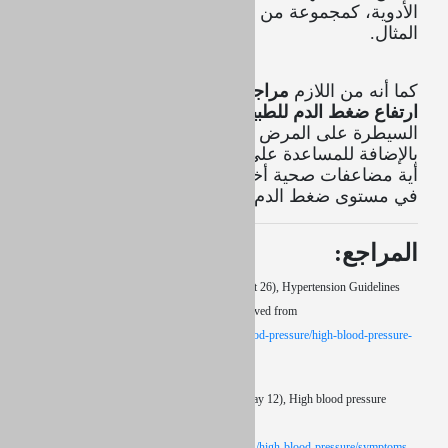
الأدوية، كمجموعة من الآثار الجانبية للدواء على سبيل
المثال.
كما أنه من اللازم
مراجعة المريض المصاب بمرض
ارتفاع ضغط الدم للطبيب بشكل منتظم
، للتأكد من
السيطرة على المرض ومناسبة العلاج لحالة المريض،
بالإضافة للمساعدة على الفحص والتحقق من وجود
أية مضاعفات صحية أخرى، ناتجة عن الارتفاع المزمن
في مستوى ضغط الدم.
المراجع:
Hypertension Guidelines Resources, (2018, Oct 26), Hypertension Guidelines
Resources,
American Heart Association
. Retrieved from
https://www.heart.org/en/health-topics/high-blood-pressure/high-blood-pressure-
toolkit-resources
High blood pressure (Hypertension), (2018, May 12), High blood pressure
(Hypertension),
Mayo Clinic
. Retrieved from
https://www.mayoclinic.org/diseases-conditions/high-blood-pressure/symptoms-