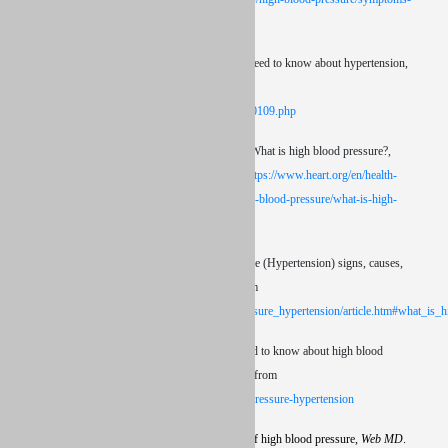
causes/syc-20373410
MacGill M., (2018, Nov 21), Everything you need to know about hypertension,
Medical News Today
. Retrieved from
https://www.medicalnewstoday.com/articles/150109.php
What is high blood pressure?, (2016, Oct 31), What is high blood pressure?,
American Heart Association
. Retrieved from
https://www.heart.org/en/health-
topics/high-blood-pressure/the-facts-about-high-blood-pressure/what-is-high-
blood-pressure
Cunha J. P., (2017, Jul 12), High blood pressure (Hypertension) signs, causes,
diet and treatment,
Medicine Net
. Retrieved from
https://www.medicinenet.com/high_blood_pressure_hypertension/article.htm#what_is
Holland K., (2018, Feb 1), Everything you need to know about high blood
pressure (Hypertension),
Healthline
. Retrieved from
https://www.healthline.com/health/high-blood-pressure-hypertension
Steinbaum S. R., (2018, May 23), Symptoms of high blood pressure,
Web MD
.