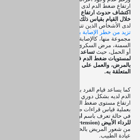
ارتفاع ضغط الدم لدى الفرد، إلا أنه
من الممكن
اكتشاف حدوث ارتفاع في مستوى ضغط الدم من
خلال القيام بقياس ذلك المستوى بشكل دوري
، خاصة
لدى الأشخاص الذين تتوافر لديهم أحد
العوامل التي
تزيد من خطر الإصابة بمرض ارتفاع ضغط الدم
أو
مجموعة منها، كالإصابة بزيادة في وزن الجسم أو
السمنة، مرض السكري، قلة النشاط البدني، التدخين
أو الحمل، حيث
تساعد المراقبة الذاتية والدورية
لمستويات ضغط الدم في الكشف المبكر عن الإصابة
بالمرض، والعمل على علاجه ومنْع تطور المضاعفات
المتعلقة به.
كما يساعد قيام الفرد بالمراقبة الذاتية لمستوى ضغط
الدم لديه بشكل دوري ومنتظم، في الكشف عن حالة
ارتفاع مستوى ضغط الدم التي تحدث لديه عند القيام
بعملية قياس قراءات ضغط الدم داخل عيادة الطبيب،
في حالة تعرف باسم
ا
رتفاع ضغط الدم المصاحب
للرداء الأبيض (
White Coat Hypertension
)
، التي تنتج
من شعور المريض بالخوف والقلق أثناء تواجده في
عيادة الطبيب.