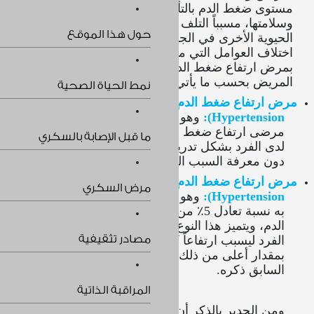
مستوى ضغط الدم بالتأثير على الأوعية الدموية
وسلامتها، مسبباً التلف فيها بالإضافة لعدد من الأعضاء
حول هذا الموقع
الحيوية الأخرى في الجسم ومن بينها القلب، مع
اختلاف العوامل التي من الممكن أن تؤدي للإصابة
بمرض ارتفاع ضغط الدم، تبعاً للنوع الذي أصيب به
المريض بحسب ما يأتي:
نمط الحياة الصحية
مرض ارتفاع ضغط الدم الأساسي (
Primary
Hypertension
):
وهو النوع الذي يصاب به معظم
مرضى ارتفاع ضغط الدم، حيث يميل للتطور والتقدم
ما قبل الإصابة بالسكري
لدى الفرد بشكل تدريجي على مدار عدة سنوات،
دون معرفة السبب المؤدي لحدوثه أو الإصابة به.
مرض ارتفاع ضغط الدم الثانوي (
Secondary
مرض السكري
Hypertension
):
وهو النوع الأقل شيوعا حيث
تصاب
به نسبة تعادل 5٪ من مجمل مرضى ارتفاع ضغط
الدم، ويتميز هذا النوع بالظهور بشكل مفاجئ لدى
مصادر تثقيفية
الفرد ليسبب ارتفاعاً كبيراً في مستوى ضغط الدم،
بمقدار أعلى من ذلك المصاحب للنوع الأساسي
السابق ذكره.
المراقبة الذاتية
ومن الجدير بالذكر أن
النوع الثانوي
من مرض ارتفاع