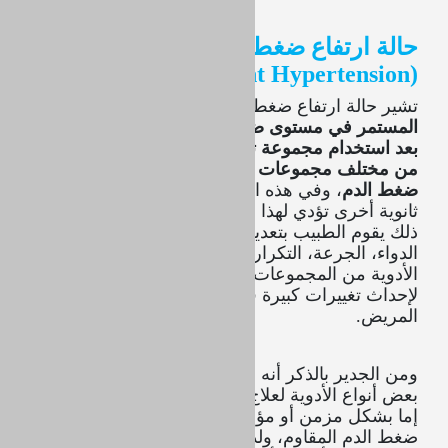
حالة ارتفاع ضغط الدم المقاوم
)
Resistant Hypertension
(
تشير حالة ارتفاع ضغط الدم المقاوم إلى ا
لارتفاع
المستمر في مستوى ضغط الدم وعدم السيطرة عليه،
بعد استخدام مجموعة تتكون من ثلاثة أنواع أو أكثر
من مختلف مجموعات الأدوية الخافضة لمستوى
ضغط الدم
، وفي هذه الحالة يتم البحث عن أسباب
ثانوية أخرى تؤدي لهذا الارتفاع والمقاومة، وبناء على
ذلك يقوم الطبيب بتعديل العلاج الموصوف إما بنوع
الدواء، الجرعة، التكرار، أو إضافة أنواع أخرى من
الأدوية من المجموعات الجديدة، كما قد يتم اللجوء
لإحداث تغييرات كبيرة في نمط الحياة المتبع لدى
المريض.
ومن الجدير بالذكر أنه قد يتسبب قيام المريض بتناول
بعض أنواع الأدوية لعلاج حالات مرضية قد يعاني منها،
إما بشكل مزمن أو مؤقت في حدوث حالة ارتفاع
ضغط الدم المقاوم، ولذلك يقوم الطبيب بسؤال